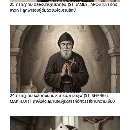
25 กรกฎาคม ฉลองนักบุญยากอบ (ST. JAMES, APOSTLE) อัคร
สาวก | ลูกฟ้าร้องผู้ดื่มถ้วยแห่งมรณสักขี
24 กรกฎาคม ระลึกถึงนักบุญชาร์เบล มัคลูฟ (ST. SHARBEL
MAKHLŪF) | ฤาษีแห่งเลบานอนผู้รังสรรค์อัศจรรย์ผ่านความเงียบ