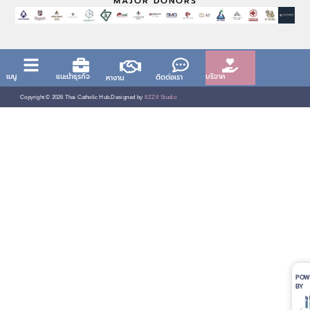
MAJOR DONORS
บริจาค
เมนู
แนะนำธุรกิจ
ติดต่อเรา
หางาน
Copyright ©
2026
Thai Catholic Hub.
Designed by
IIZZII Studio
POW
BY