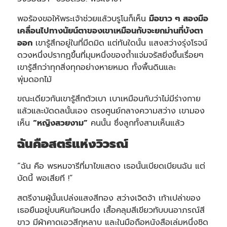
พอร้องขอให้พระเจ้าช่วยแล้วบรูโนก็เห็น
มือขาว ๆ สองมือ
เคลื่อนไปทางนัยน์ตาของเขาเหมือนกับจะยกม่านที่บังตา
ออก
เขารู้สึกอยู่ในที่มืดมิด แต่ทันใดนั้น แสงสว่างรุ่งโรจน์
ดวงหนึ่งปรากฏขึ้นที่มุมหนึ่งของถ้ำแจ่มจรัสยิ่งขึ้นเรื่อยๆ
เขารู้สึกว่าทุกสิ่งทุกอย่างหายหมด ทั้งพื้นดินและ
พุ่มดอกไม้
ขณะเดียวกันเขารู้สึกตัวเบา เบาเหมือนกับว่าไม่มีร่างกาย
แล้วและบัดดลนั้นเอง ตรงศูนย์กลางความสว่าง เขามอง
เห็น
“หญิงสวยงาม”
คนนั้น ซึ่งลูกทั้งสามเห็นแล้ว
ฉันคือสตรีแห่งวิวรณ์
“ฉัน คือ พรหมจารีที่มาไขแสดง เธอนั้นเบียดเบียนฉัน แต่
บัดนี้ พอเสียที !”
สตรีงามผู้นั้นเปล่งแสงสีทอง สว่างเจิดจ้า เท้าเปล่าของ
เธอยืนอยู่บนหินก้อนหนึ่ง เสื้อคลุมสีเขียวทับบนอาภรณ์สี
ขาว มีผ้าคาดเอวสีกุหลาบ และในมือถือหนังสือเล่มหนึ่งชิด