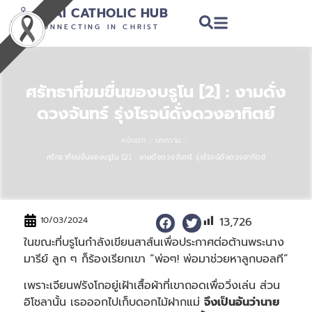
THAI CATHOLIC HUB
CONNECTING IN CHRIST
ศรัทธาที่ขมขื่นของบรูโน [2] : งามดั่ง
ดวงจันทร์ รุ่งโรจน์ดั่งดวงอาทิตย์
:::
:::
หน้าแรก
บทความ
ศรัทธาที่ขมขื่นของบรูโน [2] : งามดั่งดวงจันทร์ รุ่งโรจน์ดั่งดวงอาทิตย์
13,726
10/03/2024
ในขณะที่บรูโนกำลังเขียนสาส์นเพื่อประกาศต่อต้านพระนาง
มารีย์ ลูก ๆ ก็ร้องเรียกเขา “พ่อๆ! พ่อมาช่วยหาลูกบอลที”
เพราะเจียนฟรังโกอยู่เฝ้าเสื้อผ้าที่เขาถอดเพื่อวิ่งเล่น ส่วน
อิโชลานั้น เธอออกไปเก็บดอกไม้ฝากแม่
จึงเป็นอันว่านาย