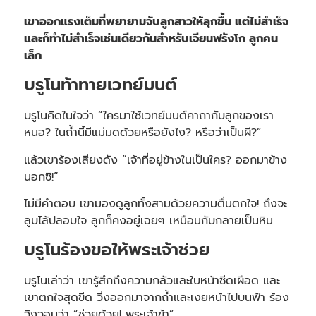
เขาออกแรงเต็มที่พยายามจับลูกสาวให้ลุกขึ้น แต่ไม่สำเร็จ
และก็ทำไม่สำเร็จเช่นเดียวกันสำหรับเจียนฟรังโก ลูกคน
เล็ก
บรูโนท้าทายเวทย์มนต์
บรูโนคิดในใจว่า “ใครมาใช้เวทย์มนต์คาถากับลูกของเรา
หนอ? ในถ้ำนี้มีแม่มดด้วยหรือยังไง? หรือว่าเป็นผี?”
แล้วเขาร้องเสียงดัง “เจ้าที่อยู่ข้างในเป็นใคร? ออกมาข้าง
นอกซิ!”
ไม่มีคำตอบ เขามองดูลูกทั้งสามด้วยความตื่นตกใจ! ถึงจะ
ลูบไล้ปลอบใจ ลูกก็คงอยู่เฉยๆ เหมือนกับกลายเป็นหิน
บรูโนร้องขอให้พระเจ้าช่วย
บรูโนเล่าว่า เขารู้สึกถึงความกลัวและใบหน้าซีดเผือด และ
เขาตกใจสุดขีด วิ่งออกมาจากถ้ำและเงยหน้าไปบนฟ้า ร้อง
วิงวอนว่า “ช่วยด้วย! พระเจ้าข้า”