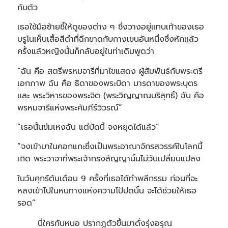
กับตัว
เธอใช้มือซ้ายชี้ให้ดูของต่าง ๆ ซึ่งวางอยู่แทบเท้าของเธอ
บรูโนเห็นเสื้อสีดำที่ฉีกขาดกับกางเขนอันหนึ่งซึ่งหักแล้ว
ครั้งแล้วหญิงนั้นก็กลับอยู่ในท่าเดิมพูดว่า
“ฉัน คือ สตรีพรหมจารีที่มาไขแสดง ผู้สัมพันธ์กับพระตรี
เอกภาพ ฉัน คือ ธิดาของพระบิดา มารดาของพระบุตร
และ พระวิหารของพระจิต (พระวิญญาณบริสุทธิ์) ฉัน คือ
พรหมจารีแห่งพระคัมภีร์วิวรณ์”
“เธอนั้นข่มเหงฉัน แต่บัดนี้ จงหยุดได้แล้ว”
“จงเข้ามาในคอกแกะซึ่งเป็นพระอาณาจักรสวรรค์ในโลกนี้
เถิด พระวาจาที่พระเจ้าทรงสัญญานั้นไม่วันเปลี่ยนแปลง
ในวันศุกร์ต้นเดือน 9 ครั้งที่เธอได้ทำพลีกรรม ก่อนที่จะ
หลงเข้าไปในหนทางแห่งความโป้ปดนั้น จะได้ช่วยให้เธอ
รอด”
นี่ใครกันหนอ ปรากฏตัวขึ้นมาดั่งรุ่งอรุณ