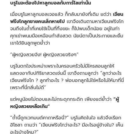
บรูโนจะต้องไปหาลูกบอลกับการ์โลเท่านั้น
เมื่อบรูโนหาลูกบอลเจอแล้ว ก็กลับมายังที่เดิม แต่ว่า
เจียน
ฟรังโกลูกชายคนเล็กหายไป
เขาจึงเดินตามหาเจียนฟรังโก
จนถึงในถ้ำที่เคยใช้เป็นที่ทิ้งขยะ ก็ไปพบเด็กน้อย อยู่ในท่า
คุกเข่าพนมมือเหมือนกำลังสวด นัยน์ตาเป็นประกายและยิ้ม
เขาได้ยินลูกพูดย้ำว่า
“ผู้หญิงสวยจัง! ผู้หญิงสวยจริงๆ”
บรูโนตกใจประหม่าเพราะในครอบครัวไม่มีใครสอนลูกให้
แสดงอากับปกิริยาสวดเช่นนี้ เขาจึงถามลูกว่า “ลูกว่าอะไร
เจียนฟรังโก ? ลูกทำอะไร ? พ่อบอกลูกไม่ใช่หรือไม่ให้มาที่นี่
เพราะที่นี่กลิ่นไม่ดี”
แต่หนูน้อยไม่ตอบและไม่กระดุกกระดิก เพียงแต่ย้ำว่า
“ผู้
หญิงสวยเหลือเกิน”
“ถ้ำนี้ถูกเวทมนต์คาถาหรือนี่?” บรูโนคิดในใจ แล้วจึงเรียก
อิโซลา ถามว่า ”เจียนฟรังโกว่าอะไร? มีอะไรอยู่ข้างใน? เห็น
อะไรบ้างไหม?”