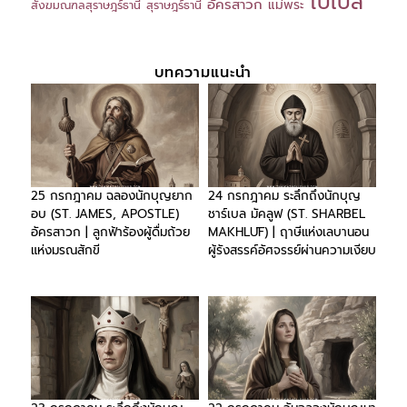
ไบเบิล
อัครสาวก
แม่พระ
สังฆมณฑลสุราษฎร์ธานี
สุราษฎร์ธานี
บทความแนะนำ
25 กรกฎาคม ฉลองนักบุญยาก
24 กรกฎาคม ระลึกถึงนักบุญ
อบ (ST. JAMES, APOSTLE)
ชาร์เบล มัคลูฟ (ST. SHARBEL
อัครสาวก | ลูกฟ้าร้องผู้ดื่มถ้วย
MAKHLŪF) | ฤาษีแห่งเลบานอน
แห่งมรณสักขี
ผู้รังสรรค์อัศจรรย์ผ่านความเงียบ