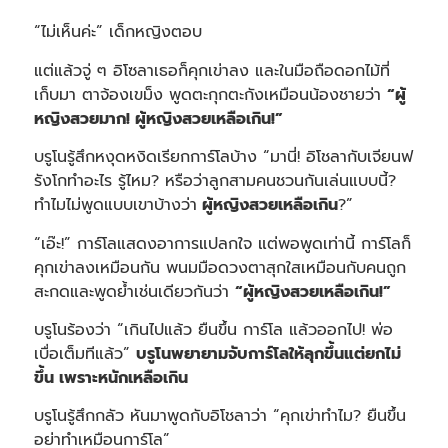
“ไม่เห็นค่ะ” เด็กหญิงตอบ
แต่แล้วจู่ ๆ อิโซลาเธอก็คุกเข่าลง และในมือถือดอกไม้ที่
เก็บมา ตาจ้องเขม็ง พูดตะกุกตะกังเหมือนน้องชายว่า
“ผู้
หญิงสวยมาก! ผู้หญิงสวยเหลือเกิน!”
บรูโนรู้สึกหงุดหงิดเรียกการ์โลบ้าง “มานี่! อิโชลากับเจียนฟ
รังโกทำอะไร รู้ไหม? หรือว่าลูกสามคนชวนกันเล่นแบบนี้?
ทำไมไม่พูดแบบเขาบ้างว่า
ผู้หญิงสวยเหลือเกิน
?”
“เอ๊ะ!” การ์โลแสดงอาการแปลกใจ แต่พอพูดเท่านี้ การ์โลก็
คุกเข่าลงเหมือนกัน พนมมือดวงตาสุกใสเหมือนกับคนถูก
สะกดและพูดย้ำเช่นเดียวกันว่า
“ผู้หญิงสวยเหลือเกิน!”
บรูโนร้องว่า “เกินไปแล้ว ยืนขึ้น การ์โล แล้วออกไป! พ่อ
เบื่อเต็มทีแล้ว”
บรูโนพยายามจับการ์โลให้ลุกขึ้นแต่ยกไม่
ขึ้น เพราะหนักเหลือเกิน
บรูโนรู้สึกกลัว หันมาพูดกับอิโชลาว่า “คุกเข่าทำไม? ยืนขึ้น
อย่าทำเหมือนการ์โล”