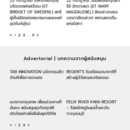
23 กรกฎาคม ระลึกถึงนักบุญ
22 กรกฎาคม วันฉลองนักบุญมา
บริดเจตแห่งสวีเดน (ST.
รีย์ มักดาเลนา (ST. MARY
BRIDGET OF SWEDEN) | สตรี
MAGDALENE) | อัครสาวกของ
ผู้เห็นนิมิตแห่งพระทรมานและองค์
บรรดาอัครสาวก พยานแรกเริ่ม
อุปถัมภ์ยุโรป
แห่งปัสกา
<
1
2
3
…
5
>
Advertorial | บทความจากผู้สนับสนุน
TAB INNOVATION นวัตกรรมชีว
REGENT’S โรงเรียนนานาชาติที่
ภัณฑ์เพื่อการเกษตร
สร้างผู้นำโลกและจริยธรรม
ธนาคารกรุงเทพ เพื่อนร่วมทางที่
FELIX RIVER KWAI RESORT
มั่นคง สนับสนุนธุรกิจคุณให้
– รีสอร์ทหรูริมแม่น้ำแควใน
เติบโตอย่างยั่งยืนในยุคดิจิทัล
กาญจนบุรี
<
1
2
3
>