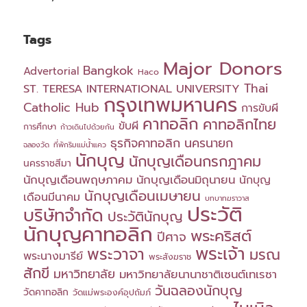
Tags
Major Donors
Bangkok
Advertorial
Haco
Thai
ST. TERESA INTERNATIONAL UNIVERSITY
กรุงเทพมหานคร
Catholic Hub
การขับผี
คาทอลิก
คาทอลิกไทย
ขับผี
การศึกษา
ก้าวเดินไปด้วยกัน
ธุรกิจคาทอลิก
นครนายก
ฉลองวัด
ที่พักริมแม่น้ำแคว
นักบุญ
นักบุญเดือนกรกฎาคม
นครราชสีมา
นักบุญเดือนพฤษภาคม
นักบุญเดือนมิถุนายน
นักบุญ
นักบุญเดือนเมษายน
เดือนมีนาคม
บทบาทฆราวาส
ประวัติ
บริษัทจำกัด
ประวัตินักบุญ
นักบุญคาทอลิก
พระคริสต์
ปีศาจ
พระเจ้า
พระวาจา
มรณ
พระนางมารีย์
พระสังฆราช
สักขี
มหาวิทยาลัย
มหาวิทยาลัยนานาชาติเซนต์เทเรซา
วันฉลองนักบุญ
วัดคาทอลิก
วัดแม่พระองค์อุปถัมภ์