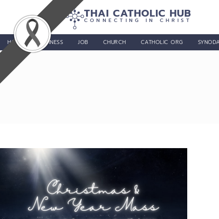
THAI CATHOLIC HUB
CONNECTING IN CHRIST
HOME
BUSINESS
JOB
CHURCH
CATHOLIC ORG
SYNODA