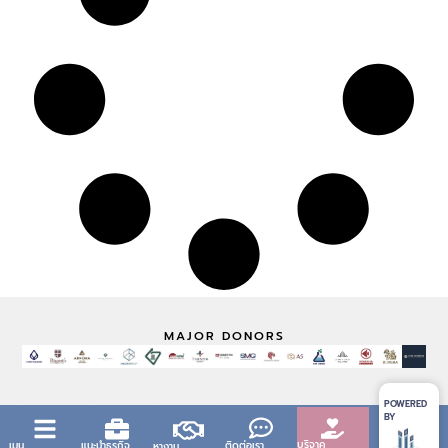
MAJOR DONORS
POWERED
BY
บริจาค
เมนู
แนะนำธุรกิจ
ติดต่อเรา
หางาน