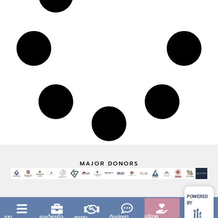
MAJOR DONORS
POWERED
BY
บริจาค
เมนู
แนะนำธุรกิจ
ติดต่อเรา
หางาน