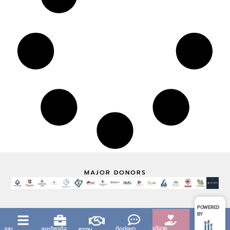
MAJOR DONORS
POWERED
BY
บริจาค
เมนู
แนะนำธุรกิจ
ติดต่อเรา
หางาน