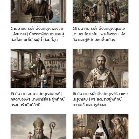
2 เมษายน ระลึกถึงนักบุญฟรังซิส
23 มีนาคม ระลึกถึงนักบุญตูรีบิโอ
แห่งเปาลา | นักพรตผู้ถ่อมตนและผู้
เด มอนโกรเวโย | พระสังฆราชแห่ง
ก่อตั้งคณะพี่น้องผู้ต่ำต้อยที่สุด
ลิมาและผู้พิทักษ์ชนพื้นเมือง
19 มีนาคม สมโภชนักบุญโยเซฟ |
18 มีนาคม ระลึกถึงนักบุญซีริล แห่ง
ภัสดาของพระนางมารีย์และผู้พิทักษ์
เยรูซาเลม | พระสังฆราชผู้พิทักษ์
ครอบครัวศักดิ์สิทธิ์
ความเชื่อและครูคำสอน