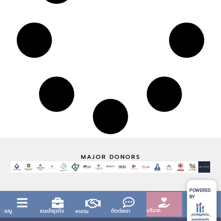
MAJOR DONORS
POWERED
BY
บริจาค
เมนู
แนะนำธุรกิจ
ติดต่อเรา
หางาน