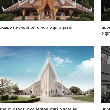
วัดแม่พระองค์อุปถัมภ์ อ.พนม จ.สุราษฎร์ธานี
น้องฮ
จ.สุร
อาสนวิหารอัครเทวดามีคาแอล ท่าแร่ จ.สกลนคร
น้อง