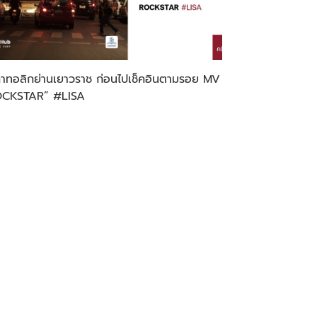
คาทอลิกย่านเยาวราช ก่อนไปเช็คอินตามรอย MV
OCKSTAR” #LISA