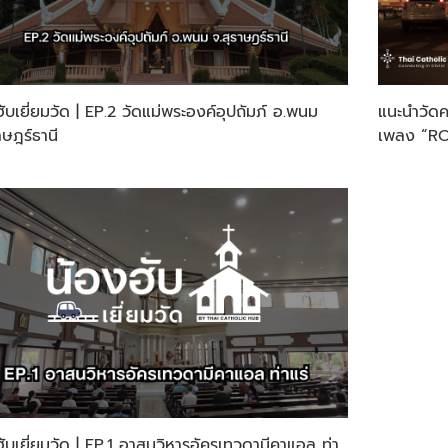
ับเยี่ยมวัด | EP.2 วัดแม่พระองค์อุปถัมภ์ อ.พนม
แนะนำวัด
าษฎร์ธานี
เพลง “R
ฮับเยี่ยมวัด | EP.1 อาสนวิหารอัครเทวดามีคาแอล ท่า