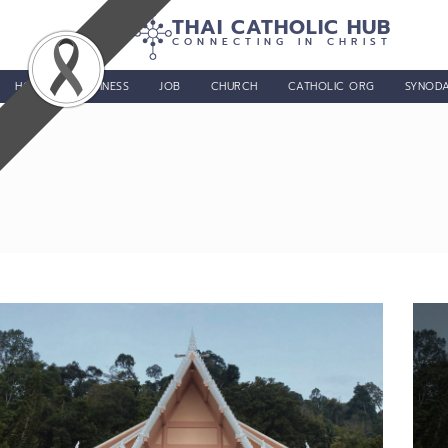
THAI CATHOLIC HUB
CONNECTING IN CHRIST
HOME
BUSINESS
JOB
CHURCH
CATHOLIC ORG
SYNODA