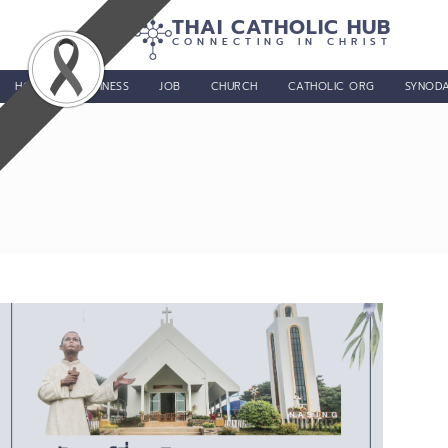
THAI CATHOLIC HUB
CONNECTING IN CHRIST
HOME
BUSINESS
JOB
CHURCH
CATHOLIC ORG
SYNODA