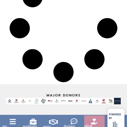
MAJOR DONORS
POWERED
BY
บริจาค
เมนู
แนะนำธุรกิจ
ติดต่อเรา
หางาน