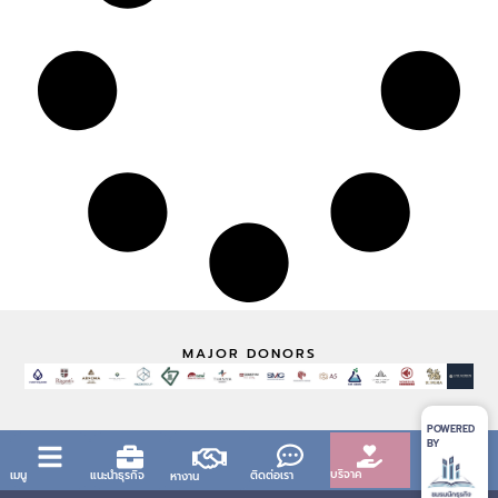
MAJOR DONORS
POWERED
BY
บริจาค
เมนู
แนะนำธุรกิจ
ติดต่อเรา
หางาน