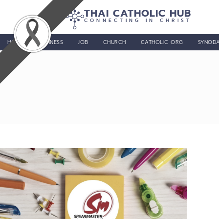
THAI CATHOLIC HUB
CONNECTING IN CHRIST
HOME
BUSINESS
JOB
CHURCH
CATHOLIC ORG
SYNODA