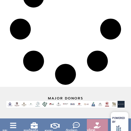
MAJOR DONORS
POWERED
BY
บริจาค
เมนู
แนะนำธุรกิจ
ติดต่อเรา
หางาน