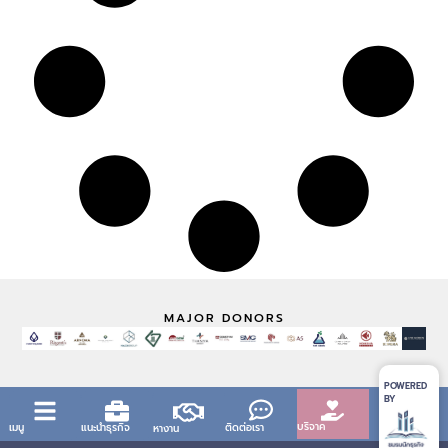
MAJOR DONORS
POWERED
BY
บริจาค
เมนู
แนะนำธุรกิจ
ติดต่อเรา
หางาน