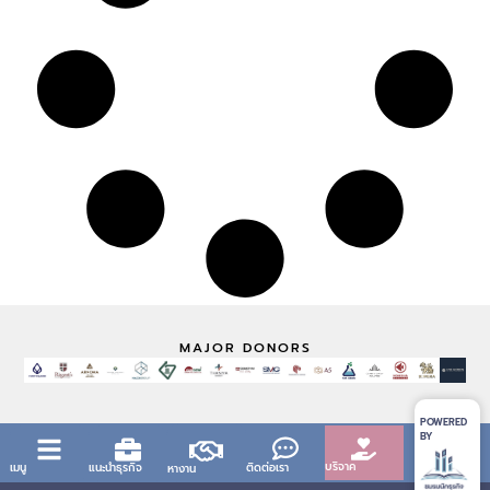
MAJOR DONORS
POWERED
BY
บริจาค
เมนู
แนะนำธุรกิจ
ติดต่อเรา
หางาน