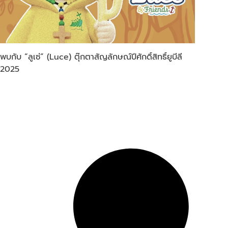
พบกับ “ลูเซ่” (Luce) ตุ๊กตาสัญลักษณ์ปีศักดิ์สิทธิ์ยูบีลี
2025