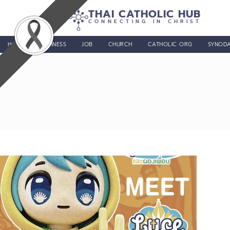
THAI CATHOLIC HUB
CONNECTING IN CHRIST
HOME
BUSINESS
JOB
CHURCH
CATHOLIC ORG
SYNODA