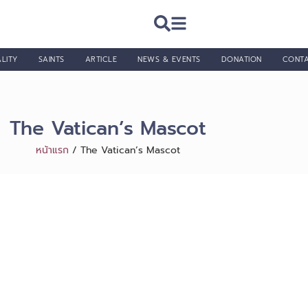
LITY
SAINTS
ARTICLE
NEWS & EVENTS
DONATION
CONT
The Vatican’s Mascot
หน้าแรก
/
The Vatican’s Mascot