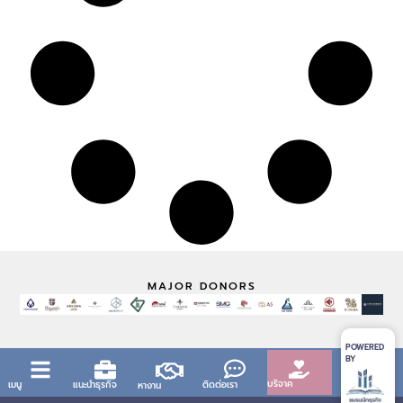
MAJOR DONORS
POWERED
BY
บริจาค
เมนู
แนะนำธุรกิจ
ติดต่อเรา
หางาน