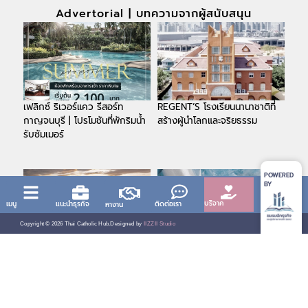
Advertorial | บทความจากผู้สนับสนุน
เฟลิกซ์ ริเวอร์แคว รีสอร์ท
REGENT’S โรงเรียนนานาชาติที่
กาญจนบุรี | โปรโมชันที่พักริมน้ำ
สร้างผู้นำโลกและจริยธรรม
รับซัมเมอร์
POWERED
BY
บริจาค
เมนู
แนะนำธุรกิจ
ติดต่อเรา
หางาน
Copyright ©
2026
Thai Catholic Hub.
Designed by
IIZZII Studio
FELIX RIVER KWAI RESORT
KING PAC INDUSTRIAL
CO.,LTD: สร้างสรรค์อนาคตสู่
ความยั่งยืนด้วยนวัตกรรมและแรง
บันดาลใจ