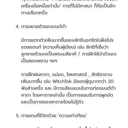
เครื่องมือหนึ่งเท่านั้น’ การที่ไม่มีศาสนา ก็ถือเป็นอีก
ทางเลือกหนึ่ง
การขยายตัวของมนต์ดำ
มีการแตกตัวเพิ่มมากขึ้นของลัทธินอกรีตในฝั่งโปร
แตสแตนท์ (ความเห็นผู้เขียน) เช่น ลัทธิที่เชื่อว่า
ลูกชายตัวเองเป็นพระเมสิยาห์ / การฝักใฝ่ว่าตัวเอง
เป็นสองพยาน ฯลฯ
การฝึกฝนคาถา, แม่มด, ไสยศาสตร์ , ลัทธิซาตาน
เพิ่มมากขึ้น เช่น WitchTok มียอดผู้ดูมากกว่า 20
พันล้านครั้ง และ มีการเลียนแบบในการท่องมนต์ดำ
คาถา โดยคาถาเหล่านั้น เป็นการยอมรับการผูกมัด
และเป็นทาสของซาตายโดยไม่รู้ตัว
การแทนที่ชีวิตด้วย ‘ความเท่าเทียม’