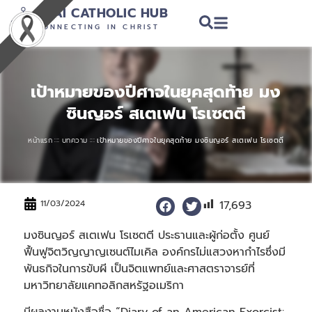
THAI CATHOLIC HUB
CONNECTING IN CHRIST
เป้าหมายของปีศาจในยุคสุดท้าย มง
ซินญอร์ สเตเฟน โรเซตตี
:::
:::
หน้าแรก
บทความ
เป้าหมายของปีศาจในยุคสุดท้าย มงซินญอร์ สเตเฟน โรเซตตี
17,693
11/03/2024
มงซินญอร์ สเตเฟน โรเซตตี ประธานและผู้ก่อตั้ง ศูนย์
ฟื้นฟูจิตวิญญาญเซนต์ไมเคิล องค์กรไม่แสวงหากำไรซึ่งมี
พันธกิจในการขับผี เป็นจิตแพทย์และศาสตราจารย์ที่
มหาวิทยาลัยแคทอลิกสหรัฐอเมริกา