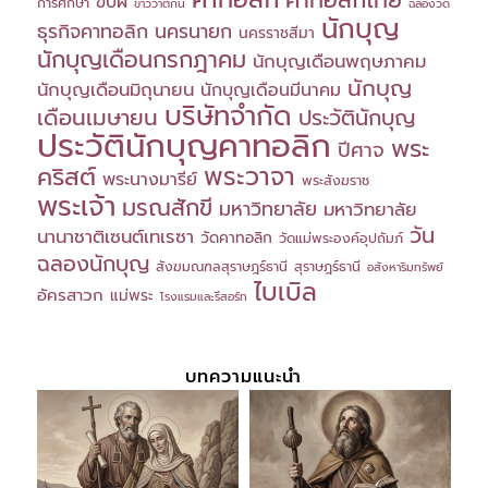
ขับผี
การศึกษา
ข่าววาติกัน
ฉลองวัด
นักบุญ
ธุรกิจคาทอลิก
นครนายก
นครราชสีมา
นักบุญเดือนกรกฎาคม
นักบุญเดือนพฤษภาคม
นักบุญ
นักบุญเดือนมิถุนายน
นักบุญเดือนมีนาคม
บริษัทจำกัด
เดือนเมษายน
ประวัตินักบุญ
ประวัตินักบุญคาทอลิก
พระ
ปีศาจ
พระวาจา
คริสต์
พระนางมารีย์
พระสังฆราช
พระเจ้า
มรณสักขี
มหาวิทยาลัย
มหาวิทยาลัย
วัน
นานาชาติเซนต์เทเรซา
วัดคาทอลิก
วัดแม่พระองค์อุปถัมภ์
ฉลองนักบุญ
สังฆมณฑลสุราษฎร์ธานี
สุราษฎร์ธานี
อสังหาริมทรัพย์
ไบเบิล
อัครสาวก
แม่พระ
โรงแรมและรีสอร์ท
บทความแนะนำ