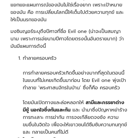
แยกแยะแผนการณ์ของมันไม่ใช่เรื่องยาก เพราะเป้าหมาย
ของมัน คือ การเปลี่ยนโลกนี้ให้เต็มไปด้วยความทุกข์ และ
ให้เป็นนรกของมัน
มงซินญอร์ระบุถึงปีศาจที่ชื่อ Evil one (น่าจะเป็นสมญา
นาม เพราะการเอ่ยนามปีศาจโดยตรงนั้นอันตรายมาก) ว่า
มันมีแผนการดังนี้
ทำลายครอบครัว
การทำลายครอบครัวเกิดขึ้นอย่างมากที่สุดในตอนนี้
ในแบบที่ไม่เคยเกิดขึ้นมาก่อน โดย Evil one พุ่งเป้า
ทำลาย ‘พระศาสนจักรในบ้าน’ ซึ่งก็คือ ครอบครัว
โดยมันเปิดทางและล่อหลอกให้
สามีและภรรยาต่าง
มีชู้ นอกใจซึ่งกันและกัน
และ นำมาซึ่งปัญหาหย่าร้าง
การทะเลาะ การฆ่ากัน การจงเกีลียดจงชัง ความ
ขมขื่นในจิตใจ เพื่อจะให้เยาวชนได้ซึมซับความทนทุกข์
และ กลายเป็นคนที่ไม่ดี