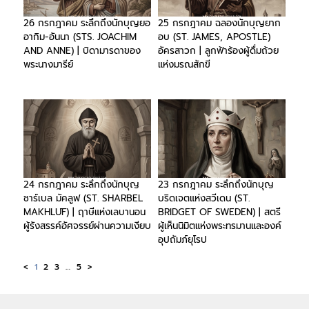
26 กรกฎาคม ระลึกถึงนักบุญยอ
25 กรกฎาคม ฉลองนักบุญยาก
อากิม-อันนา (STS. JOACHIM
อบ (ST. JAMES, APOSTLE)
AND ANNE) | บิดามารดาของ
อัครสาวก | ลูกฟ้าร้องผู้ดื่มถ้วย
พระนางมารีย์
แห่งมรณสักขี
24 กรกฎาคม ระลึกถึงนักบุญ
23 กรกฎาคม ระลึกถึงนักบุญ
ชาร์เบล มัคลูฟ (ST. SHARBEL
บริดเจตแห่งสวีเดน (ST.
MAKHLŪF) | ฤาษีแห่งเลบานอน
BRIDGET OF SWEDEN) | สตรี
ผู้รังสรรค์อัศจรรย์ผ่านความเงียบ
ผู้เห็นนิมิตแห่งพระทรมานและองค์
อุปถัมภ์ยุโรป
<
1
2
3
…
5
>