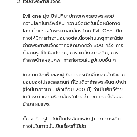
โจมตีพระศาสนจักร
Evil one มุ่งเป้าไปที่บาปทางเพศของพระสงฆ์
ความโลภในทรัพย์สิน ความยึดติดในเนื้อหนังทาง
โลก ตำแหน่งในพระศาสนจักร โดย Evil One เปิด
ทางให้มีการทำงานอย่างต่อเนื่องผ่านเหตุการณ์ต่อ
ต่ายพระศาสนจักรคาทอลิกมากกว่า 300 ครั้ง การ
ทำลายรูปปั้นศิลปะทาง, การเผาวัดคาทอลิก, การ
ทำลายป้ายหลุมศพ, การก่อกวนในรูปแบบอื่น ๆ
ในความคิดเห็นของผู้เขียน การเกิดขึ้นของลัทธิแตก
ย่อยของโปรแตสแตนท์ ที่โจมตีว่าร้ายพระสันตะปาปา
(ซึ่งมีมายาวนานแล้วเกือบ 200 ปี) ว่าเป็นสัตว์ร้าย
ในวิวรณ์ และ คริสตจักรในไทยจำนวนมาก ก็ยังคง
นำมาเผยแพร่
ทั้ง ๆ ที่ บรูโน่ ได้เป็นประจักษ์หลักฐานว่า การเดิน
ทางไปในทางนั้นเป็นเรื่องที่โป้ปด