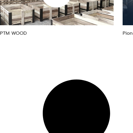
PTM WOOD
Pion