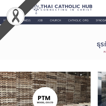
THAI CATHOLIC HUB
CONNECTING IN CHRIST
HOME
BUSINESS
JOB
CHURCH
CATHOLIC ORG
SYNODA
ธุร
ห