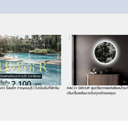
์แคว รีสอร์ท กาญจนบุรี | โปรโมชันที่พักริม
HACO GROUP สุนทรียภาพแห่งห้องน้ำระดั
เติมเต็มพลังบวกในทุกเช้าของคุณ