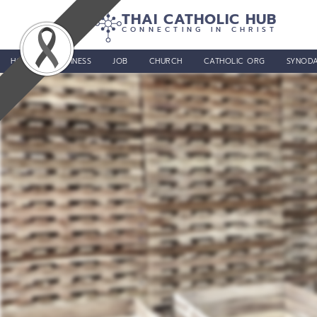
THAI CATHOLIC HUB
CONNECTING IN CHRIST
HOME
BUSINESS
JOB
CHURCH
CATHOLIC ORG
SYNODA