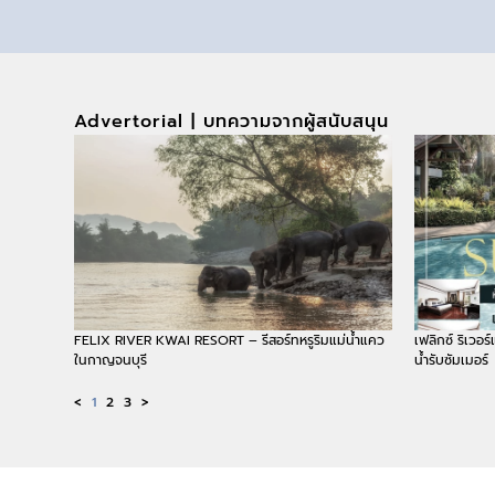
Advertorial | บทความจากผู้สนับสนุน
FELIX RIVER KWAI RESORT – รีสอร์ทหรูริมแม่น้ำแคว
เฟลิกซ์ ริเวอร
ในกาญจนบุรี
น้ำรับซัมเมอร์
<
1
2
3
>