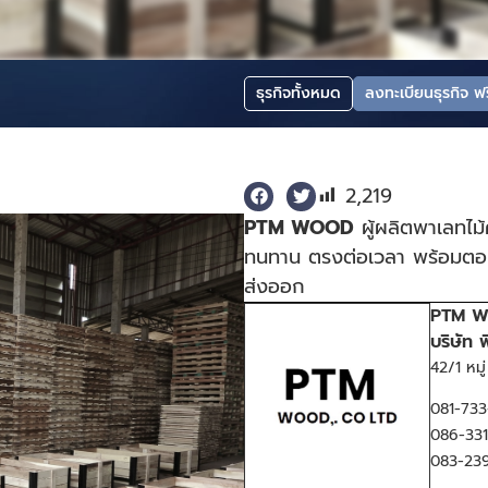
ธุรกิจทั้งหมด
ลงทะเบียนธุรกิจ ฟร
2,219
PTM WOOD
ผู้ผลิตพาเลทไ
ทนทาน ตรงต่อเวลา พร้อมตอบ
ส่งออก
PTM W
บริษัท พ
42/1 หม
081-733
086-331-
083-23