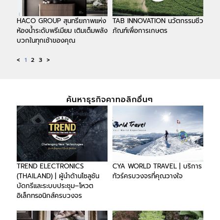
HACO GROUP สุนทรียภาพแห่ง
TAB INNOVATION นวัตกรรมชีว
ห้องน้ำระดับพรีเมียม เติมเต็มพลัง
ภัณฑ์เพื่อการเกษตร
บวกในทุกเช้าของคุณ
<
1
2
3
>
ค้นหาธุรกิจคาทอลิกอื่นๆ
TREND ELECTRONICS
CYA WORLD TRAVEL | บริการ
(THAILAND) | ผู้นำด้านโซลูชัน
ทัวร์ครบวงจรที่คุณวางใจ
บัดกรีและระบบประชุม–โหวต
อิเล็กทรอนิกส์ครบวงจร