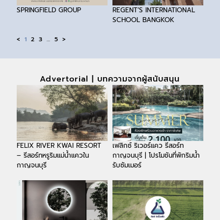
SPRINGFIELD GROUP
REGENT’S INTERNATIONAL
SCHOOL BANGKOK
<
1
2
3
…
5
>
Advertorial | บทความจากผู้สนับสนุน
FELIX RIVER KWAI RESORT
เฟลิกซ์ ริเวอร์แคว รีสอร์ท
– รีสอร์ทหรูริมแม่น้ำแควใน
กาญจนบุรี | โปรโมชันที่พักริมน้ำ
กาญจนบุรี
รับซัมเมอร์