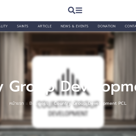
LITY
SAINTS
ARTICLE
NEWS & EVENTS
DONATION
CONT
y Group Developm
หน้าแรก
Business
Country Group Development PCL
:::
:::