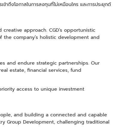
รเข้าถึงโอกาสในการลงทุนที่ไม่เหมือนใคร และการประยุกต์
d creative approach. CGD’s opportunistic
 of the company’s holistic development and
ies and endure strategic partnerships. Our
l estate, financial services, fund
riority access to unique investment
people, and building a connected and capable
y Group Development, challenging traditional