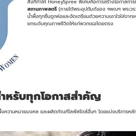
สิ่งที่ทำให้ HoneySpree พิเศษคือการสร้างโอกาสการ
สถานภาพสตรี
(ภายใต้พระอุปถัมภ์ของ ฯพณฯ พระวรว
น้ำผึ้งทุกชิ้นถูกห่อและจัดเตรียมด้วยความเอาใจใส่จ
ยกระดับคุณภาพชีวิตให้แก่พวกเธอโดยตรง
ำหรับทุกโอกาสสำคัญ
ำผึ้งความหมายมงคล และผลิตภัณฑ์ไลฟ์สไตล์อื่นๆ โดยแบ่งบริการหลั