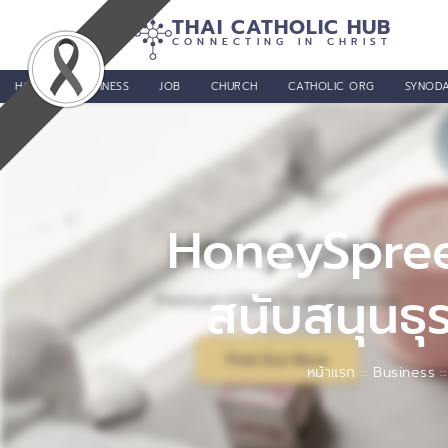
THAI CATHOLIC HUB
CONNECTING IN CHRIST
HOME
BUSINESS
JOB
CHURCH
CATHOLIC ORG
SYNODA
HoneySpree 
สนับสนุนธุ
หน้าแรก
Business
:::
:::