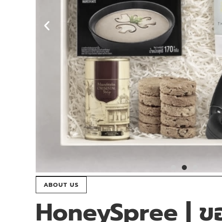
ABOUT US
HoneySpree | ของ