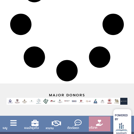
MAJOR DONORS
POWERED
BY
บริจาค
เมนู
แนะนำธุรกิจ
ติดต่อเรา
หางาน