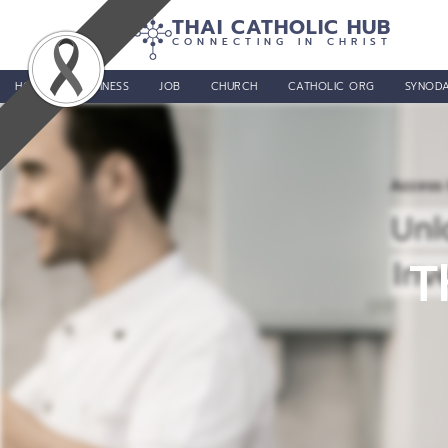
THAI CATHOLIC HUB
CONNECTING IN CHRIST
HOME
BUSINESS
JOB
CHURCH
CATHOLIC ORG
SYNODA
T