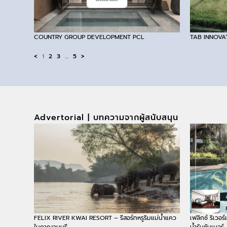
COUNTRY GROUP DEVELOPMENT PCL
TAB INNOVA
<
1
2
3
…
5
>
Advertorial | บทความจากผู้สนับสนุน
FELIX RIVER KWAI RESORT – รีสอร์ทหรูริมแม่น้ำแคว
เฟลิกซ์ ริเวอร
ในกาญจนบุรี
น้ำรับซัมเมอร์