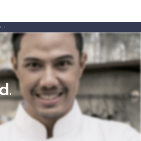
ACT
d.