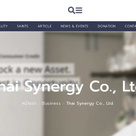
LITY
SAINTS
ARTICLE
NEWS & EVENTS
DONATION
CONT
hai Synergy Co., Lt
หน้าแรก
Business
Thai Synergy Co., Ltd.
:::
:::