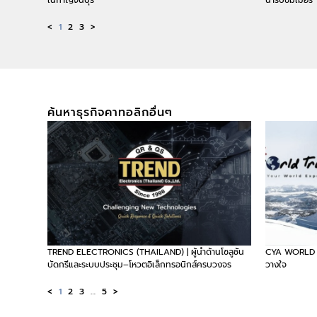
<
1
2
3
>
ค้นหาธุรกิจคาทอลิกอื่นๆ
TREND ELECTRONICS (THAILAND) | ผู้นำด้านโซลูชัน
CYA WORLD TR
บัดกรีและระบบประชุม–โหวตอิเล็กทรอนิกส์ครบวงจร
วางใจ
<
1
2
3
…
5
>