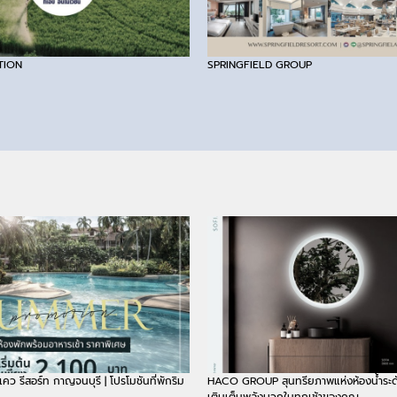
TION
SPRINGFIELD GROUP
์แคว รีสอร์ท กาญจนบุรี | โปรโมชันที่พักริม
HACO GROUP สุนทรียภาพแห่งห้องน้ำระดั
เติมเต็มพลังบวกในทุกเช้าของคุณ