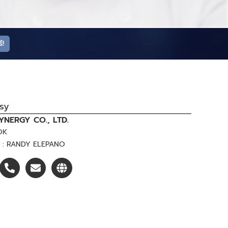
ี!
asy
YNERGY CO., LTD.
OK
t : RANDY ELEPANO