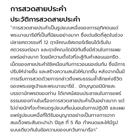
การสวดสายประคำ
ประวัติการสวดสายประคำ
“การสวดสายประคำเป็นรูปแบบหนึ่งของการอุทิศตนแด่
พระนางมารีย์ที่เป็นที่นิยมอย่างมาก ซึ่งเด่นชัดที่สุดในช่วง
ปลายศตวรรษที่ 12 ฤาษีคณะซิสเตอร์เซียนได้เริ่มใน
ศตวรรษต่อมา และฤาษีคณะโดมินิกันซึ่งมีส่วนในการเผย
แพร่อย่างมาก โดยมีความตั้งใจที่จะสู้กับคำสอนนอกรีต…
เม็ดของสายประคำใช้เหมือนกับการวอนขอเช่นกัน ซึ่งมีการ
ปรับให้ง่ายขึ้น และสร้างความสนใจให้มากขึ้น หลังจากนั้นมี
การเริ่มการสวดด้วยการกล่าวถึงพระธรรมล้ำลึกแห่งชีวิต
ของพระเยซูเจ้าและพระนางมารีย์… นักบุญดอมินิกและ
บรรดานักพรตของท่าน ได้เทศน์สอนประชาชนในการแพร่
ธรรมของท่านในเรื่องการสวดสายประคำเป็นอย่างมาก แต่
ไม่ง่ายนักที่จะกำหนดรูปแบบที่แน่นอนในการปฏิบัติ และเผย
แพร่รูปแบบหนึ่งที่ได้รับอนุญาตอย่างเป็นทางการจาก
สมเด็จพระสันตะปาปา ปีอุส ที่ 5 คือ กำหนดและให้มีรูป
แบบเดียวกันในข้อความของบทวันทามารีอา”