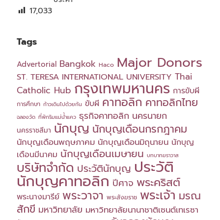
17,033
Tags
Major Donors
Bangkok
Advertorial
Haco
Thai
ST. TERESA INTERNATIONAL UNIVERSITY
กรุงเทพมหานคร
Catholic Hub
การขับผี
คาทอลิก
คาทอลิกไทย
ขับผี
การศึกษา
ก้าวเดินไปด้วยกัน
ธุรกิจคาทอลิก
นครนายก
ฉลองวัด
ที่พักริมแม่น้ำแคว
นักบุญ
นักบุญเดือนกรกฎาคม
นครราชสีมา
นักบุญเดือนพฤษภาคม
นักบุญเดือนมิถุนายน
นักบุญ
นักบุญเดือนเมษายน
เดือนมีนาคม
บทบาทฆราวาส
ประวัติ
บริษัทจำกัด
ประวัตินักบุญ
นักบุญคาทอลิก
พระคริสต์
ปีศาจ
พระเจ้า
พระวาจา
มรณ
พระนางมารีย์
พระสังฆราช
สักขี
มหาวิทยาลัย
มหาวิทยาลัยนานาชาติเซนต์เทเรซา