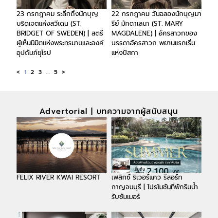
23 กรกฎาคม ระลึกถึงนักบุญ
22 กรกฎาคม วันฉลองนักบุญมา
บริดเจตแห่งสวีเดน (ST.
รีย์ มักดาเลนา (ST. MARY
BRIDGET OF SWEDEN) | สตรี
MAGDALENE) | อัครสาวกของ
ผู้เห็นนิมิตแห่งพระทรมานและองค์
บรรดาอัครสาวก พยานแรกเริ่ม
อุปถัมภ์ยุโรป
แห่งปัสกา
<
1
2
3
…
5
>
Advertorial | บทความจากผู้สนับสนุน
FELIX RIVER KWAI RESORT
เฟลิกซ์ ริเวอร์แคว รีสอร์ท
กาญจนบุรี | โปรโมชันที่พักริมน้ำ
รับซัมเมอร์