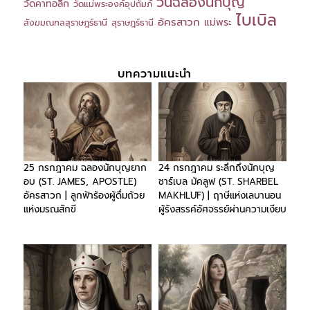
วันฉลองนักบุญ
วัดคาทอลิก
วัดแม่พระองค์อุปถัมภ์
ไบเบิล
อัครสาวก
แม่พระ
สังฆมณฑลสุราษฎร์ธานี
สุราษฎร์ธานี
บทความแนะนำ
25 กรกฎาคม ฉลองนักบุญยาก
24 กรกฎาคม ระลึกถึงนักบุญ
อบ (ST. JAMES, APOSTLE)
ชาร์เบล มัคลูฟ (ST. SHARBEL
อัครสาวก | ลูกฟ้าร้องผู้ดื่มถ้วย
MAKHLŪF) | ฤาษีแห่งเลบานอน
แห่งมรณสักขี
ผู้รังสรรค์อัศจรรย์ผ่านความเงียบ