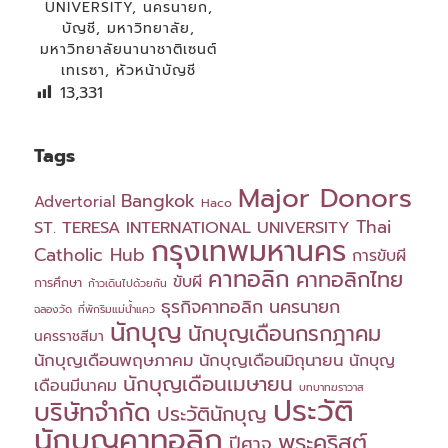
UNIVERSITY
,
นครนายก
,
บัญชี
,
มหาวิทยาลัย
,
มหาวิทยาลัยนานาชาติเซนต์
เทเรซา
,
หัวหน้าบัญชี
13,331
Tags
Major Donors
Bangkok
Advertorial
Haco
Thai
ST. TERESA INTERNATIONAL UNIVERSITY
กรุงเทพมหานคร
Catholic Hub
การขับผี
คาทอลิก
คาทอลิกไทย
ขับผี
การศึกษา
ก้าวเดินไปด้วยกัน
ธุรกิจคาทอลิก
นครนายก
ฉลองวัด
ที่พักริมแม่น้ำแคว
นักบุญ
นักบุญเดือนกรกฎาคม
นครราชสีมา
นักบุญเดือนพฤษภาคม
นักบุญเดือนมิถุนายน
นักบุญ
นักบุญเดือนเมษายน
เดือนมีนาคม
บทบาทฆราวาส
ประวัติ
บริษัทจำกัด
ประวัตินักบุญ
นักบุญคาทอลิก
พระคริสต์
ปีศาจ