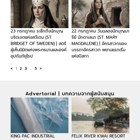
23 กรกฎาคม ระลึกถึงนักบุญ
22 กรกฎาคม วันฉลองนักบุญมา
บริดเจตแห่งสวีเดน (ST.
รีย์ มักดาเลนา (ST. MARY
BRIDGET OF SWEDEN) | สตรี
MAGDALENE) | อัครสาวกของ
ผู้เห็นนิมิตแห่งพระทรมานและองค์
บรรดาอัครสาวก พยานแรกเริ่ม
อุปถัมภ์ยุโรป
แห่งปัสกา
<
1
2
3
…
5
>
Advertorial | บทความจากผู้สนับสนุน
KING PAC INDUSTRIAL
FELIX RIVER KWAI RESORT