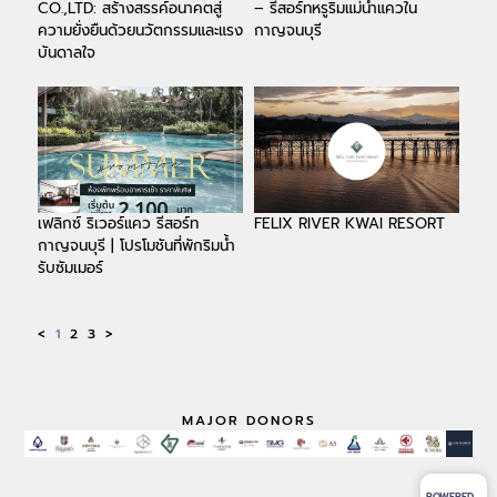
CO.,LTD: สร้างสรรค์อนาคตสู่
– รีสอร์ทหรูริมแม่น้ำแควใน
ความยั่งยืนด้วยนวัตกรรมและแรง
กาญจนบุรี
บันดาลใจ
เฟลิกซ์ ริเวอร์แคว รีสอร์ท
FELIX RIVER KWAI RESORT
กาญจนบุรี | โปรโมชันที่พักริมน้ำ
รับซัมเมอร์
<
1
2
3
>
MAJOR DONORS
POWERED