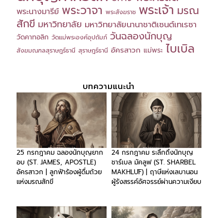
พระเจ้า
พระวาจา
มรณ
พระนางมารีย์
พระสังฆราช
สักขี
มหาวิทยาลัย
มหาวิทยาลัยนานาชาติเซนต์เทเรซา
วันฉลองนักบุญ
วัดคาทอลิก
วัดแม่พระองค์อุปถัมภ์
ไบเบิล
อัครสาวก
แม่พระ
สังฆมณฑลสุราษฎร์ธานี
สุราษฎร์ธานี
บทความแนะนำ
25 กรกฎาคม ฉลองนักบุญยาก
24 กรกฎาคม ระลึกถึงนักบุญ
อบ (ST. JAMES, APOSTLE)
ชาร์เบล มัคลูฟ (ST. SHARBEL
อัครสาวก | ลูกฟ้าร้องผู้ดื่มถ้วย
MAKHLŪF) | ฤาษีแห่งเลบานอน
แห่งมรณสักขี
ผู้รังสรรค์อัศจรรย์ผ่านความเงียบ