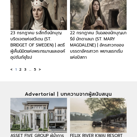
23 กรกฎาคม ระลึกถึงนักบุญ
22 กรกฎาคม วันฉลองนักบุญมา
บริดเจตแห่งสวีเดน (ST.
รีย์ มักดาเลนา (ST. MARY
BRIDGET OF SWEDEN) | สตรี
MAGDALENE) | อัครสาวกของ
ผู้เห็นนิมิตแห่งพระทรมานและองค์
บรรดาอัครสาวก พยานแรกเริ่ม
อุปถัมภ์ยุโรป
แห่งปัสกา
<
1
2
3
…
5
>
Advertorial | บทความจากผู้สนับสนุน
ASSET FIVE GROUP ผู้นำการ
FELIX RIVER KWAI RESORT