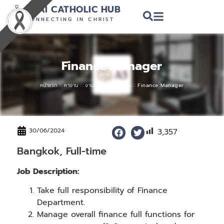
THAI CATHOLIC HUB
CONNECTING IN CHRIST
Finance Manager
:::
:::
:::
หน้าแรก
หางาน
งานบัญชี & การเงิน
Finance Manager
3,357
30/06/2024
Bangkok, Full-time
Job Description:
Take full responsibility of Finance
Department.
Manage overall finance full functions for