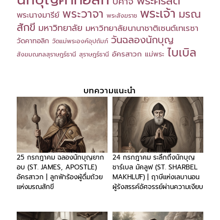
พระคริสต์
ปีศาจ
พระเจ้า
พระวาจา
มรณ
พระนางมารีย์
พระสังฆราช
สักขี
มหาวิทยาลัย
มหาวิทยาลัยนานาชาติเซนต์เทเรซา
วันฉลองนักบุญ
วัดคาทอลิก
วัดแม่พระองค์อุปถัมภ์
ไบเบิล
อัครสาวก
แม่พระ
สังฆมณฑลสุราษฎร์ธานี
สุราษฎร์ธานี
บทความแนะนำ
25 กรกฎาคม ฉลองนักบุญยาก
24 กรกฎาคม ระลึกถึงนักบุญ
อบ (ST. JAMES, APOSTLE)
ชาร์เบล มัคลูฟ (ST. SHARBEL
อัครสาวก | ลูกฟ้าร้องผู้ดื่มถ้วย
MAKHLŪF) | ฤาษีแห่งเลบานอน
แห่งมรณสักขี
ผู้รังสรรค์อัศจรรย์ผ่านความเงียบ