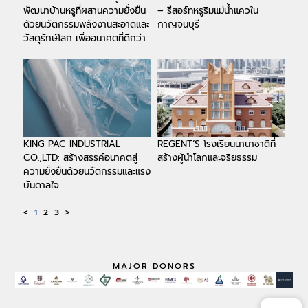
พัฒนาบ้านหรูที่ผสานความยั่งยืน
– รีสอร์ทหรูริมแม่น้ำแควใน
ด้วยนวัตกรรมพลังงานสะอาดและ
กาญจนบุรี
วัสดุรักษ์โลก เพื่ออนาคตที่ดีกว่า
KING PAC INDUSTRIAL
REGENT’S โรงเรียนนานาชาติที่
CO.,LTD: สร้างสรรค์อนาคตสู่
สร้างผู้นำโลกและจริยธรรม
ความยั่งยืนด้วยนวัตกรรมและแรง
บันดาลใจ
<
1
2
3
>
MAJOR DONORS