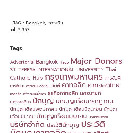
TAG :
Bangkok
,
การเงิน
3,357
Tags
Major Donors
Bangkok
Advertorial
Haco
Thai
ST. TERESA INTERNATIONAL UNIVERSITY
กรุงเทพมหานคร
Catholic Hub
การขับผี
คาทอลิก
คาทอลิกไทย
ขับผี
การศึกษา
ก้าวเดินไปด้วยกัน
ธุรกิจคาทอลิก
นครนายก
ฉลองวัด
ที่พักริมแม่น้ำแคว
นักบุญ
นักบุญเดือนกรกฎาคม
นครราชสีมา
นักบุญเดือนพฤษภาคม
นักบุญเดือนมิถุนายน
นักบุญ
นักบุญเดือนเมษายน
เดือนมีนาคม
บทบาทฆราวาส
ประวัติ
บริษัทจำกัด
ประวัตินักบุญ
นักบุญคาทอลิก