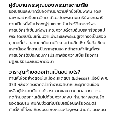
ผู้ขับขานพระคุณของพระมารดามารีย์
ข้อเขียนและบทกวีของท่านมีความลึกซึ้งเป็นพิเศษ โดย
เฉพาะอย่างยิ่งเทววิทยาเกี่ยวกับพระนางมารีย์พรหมจารี
ท่านเป็นหนึ่งในปราชญ์รุ่นแรกๆ ในประวัติศาสตร์พระ
ศาสนจักรที่เขียนถึงพระคุณความดีงามอันบริสุทธิ์ของแม่
พระ โดยเปรียบเทียบว่าแม่พระและพระเยซูเจ้าทรงเป็นสอง
บุคคลที่ปราศจากมลทินบาปใดๆ อย่างสิ้นเชิง ซึ่งข้อเขียน
เหล่านี้เองที่กลายเป็นรากฐานและหลักฐานสำคัญที่พระ
ศาสนจักรใช้ประกอบการประกาศข้อความเชื่อเรื่องการ
ปฏิสนธินิรมลในเวลาต่อมา
วาระสุดท้ายของท่านเป็นอย่างไร?
ท่านสิ้นใจอย่างสงบในเมืองเอเดสซา (Edessa) เมื่อปี ค.ศ.
373 หลังจากตรากตรำทำงานอภิบาลและอุทิศตนช่วย
เหลือผู้ประสบภัยจากโรคระบาดและความอดอยาก วาระ
สุดท้ายของท่านเต็มไปด้วยความสงบ ท่ามกลางความรัก
ของสัตบุรุษ สมกับชีวิตที่เปรียบเสมือนเครื่องดนตรี
ศักดิ์สิทธิ์ที่ส่งเสียงบรรเลงสรรเสริญพระเจ้ามาโดยตลอด