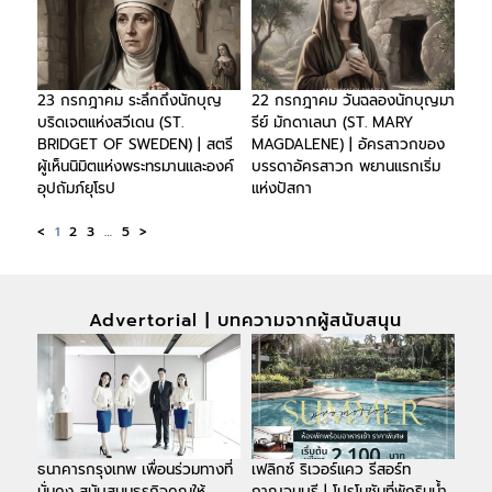
23 กรกฎาคม ระลึกถึงนักบุญ
22 กรกฎาคม วันฉลองนักบุญมา
บริดเจตแห่งสวีเดน (ST.
รีย์ มักดาเลนา (ST. MARY
BRIDGET OF SWEDEN) | สตรี
MAGDALENE) | อัครสาวกของ
ผู้เห็นนิมิตแห่งพระทรมานและองค์
บรรดาอัครสาวก พยานแรกเริ่ม
อุปถัมภ์ยุโรป
แห่งปัสกา
<
1
2
3
…
5
>
Advertorial | บทความจากผู้สนับสนุน
ธนาคารกรุงเทพ เพื่อนร่วมทางที่
เฟลิกซ์ ริเวอร์แคว รีสอร์ท
มั่นคง สนับสนุนธุรกิจคุณให้
กาญจนบุรี | โปรโมชันที่พักริมน้ำ