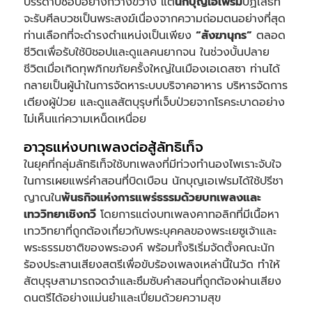
บรรดาบิชอปอย่างกว้างขวาง แต่
นักบุญเอเฟรม
ปฏิเสธที่
จะรับศีลบวชเป็นพระสงฆ์เนื่องจากความถ่อมตนอย่างที่สุด
ท่านเลือกที่จะดำรงตำแหน่งเป็นเพียง
“สังฆานุกร”
ตลอด
ชีวิตเพื่อรับใช้บิชอปและดูแลคนยากจน ในช่วงบั้นปลาย
ชีวิตเมื่อเกิดทุพภิกขภัยครั้งใหญ่ในเมืองเอเดสซา ท่านได้
กลายเป็นผู้นำในการจัดหาระบบบริจาคอาหาร บริหารจัดการ
เตียงผู้ป่วย และดูแลสัตบุรุษที่เจ็บป่วยจากโรคระบาดอย่าง
ไม่เห็นแก่ความเหน็ดเหนื่อย
อาวุธแห่งบทเพลงต่อสู้ลัทธิเท็จ
ในยุคที่กลุ่มลัทธิเท็จใช้บทเพลงที่มีท่วงทำนองไพเราะจับใจ
ในการเผยแพร่คำสอนที่บิดเบือน นักบุญเอเฟรมได้ใช้ปรีชา
ญาณใน
พันธกิจแห่งการแพร่ธรรมด้วยบทเพลงและ
เทววิทยาเชิงกวี
โดยการแต่งบทเพลงคาทอลิกที่มีเนื้อหา
เทววิทยาที่ถูกต้องเกี่ยวกับพระบุคคลของพระเยซูเจ้าและ
พระธรรมชาติของพระองค์ พร้อมทั้งริเริ่มจัดตั้งคณะนัก
ร้องประสานเสียงสตรีเพื่อขับร้องเพลงเหล่านี้ในวัด ทำให้
สัตบุรุษสามารถจดจำและซึมซับคำสอนที่ถูกต้องผ่านเสียง
ดนตรีได้อย่างแม่นยำและเปี่ยมด้วยความสุข