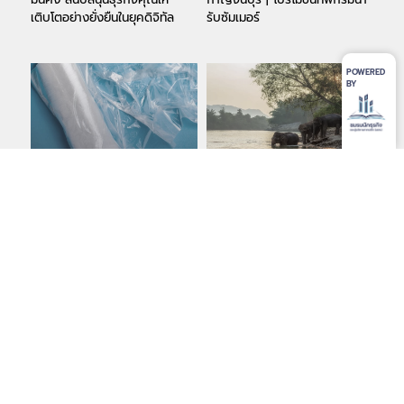
เติบโตอย่างยั่งยืนในยุคดิจิทัล
รับซัมเมอร์
POWERED
BY
KING PAC INDUSTRIAL
FELIX RIVER KWAI RESORT
CO.,LTD: สร้างสรรค์อนาคตสู่
– รีสอร์ทหรูริมแม่น้ำแควใน
ความยั่งยืนด้วยนวัตกรรมและแรง
กาญจนบุรี
บันดาลใจ
<
1
2
3
>
MAJOR DONORS