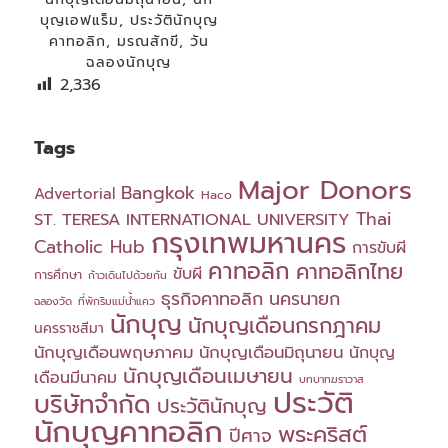
บุญเอฟแร็ม
,
ประวัตินักบุญ
คาทอลิก
,
มรณสักขี
,
วัน
ฉลองนักบุญ
2,336
Tags
Major Donors
Bangkok
Advertorial
Haco
Thai
ST. TERESA INTERNATIONAL UNIVERSITY
กรุงเทพมหานคร
Catholic Hub
การขับผี
คาทอลิก
คาทอลิกไทย
ขับผี
การศึกษา
ก้าวเดินไปด้วยกัน
ธุรกิจคาทอลิก
นครนายก
ฉลองวัด
ที่พักริมแม่น้ำแคว
นักบุญ
นักบุญเดือนกรกฎาคม
นครราชสีมา
นักบุญเดือนพฤษภาคม
นักบุญเดือนมิถุนายน
นักบุญ
นักบุญเดือนเมษายน
เดือนมีนาคม
บทบาทฆราวาส
ประวัติ
บริษัทจำกัด
ประวัตินักบุญ
นักบุญคาทอลิก
พระคริสต์
ปีศาจ