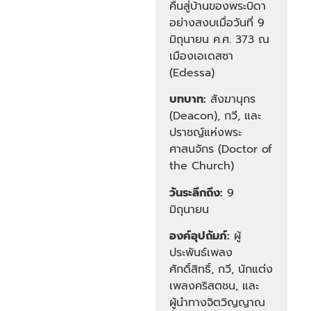
คืนสู่บ้านของพระบิดา
อย่างสงบเมื่อวันที่ 9
มิถุนายน ค.ศ. 373 ณ
เมืองเอเดสซา
(Edessa)
บทบาท:
สังฆานุกร
(Deacon), กวี, และ
ปราชญ์แห่งพระ
ศาสนจักร (Doctor of
the Church)
วันระลึกถึง:
9
มิถุนายน
องค์อุปถัมภ์:
ผู้
ประพันธ์เพลง
ศักดิ์สิทธิ์, กวี, นักแต่ง
เพลงคริสตชน, และ
ผู้นำทางจิตวิญญาณ