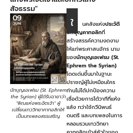
สัจธรรม"
ใ
นคลังแห่ง
ประวัติ
นักบุญคาทอลิก
ที่
สร้างสรรค์ความงดงาม
ให้แก่พระศาสนจักร นาม
ของ
นักบุญเอเฟรม (St.
Ephrem the Syrian)
โดดเด่นขึ้นมาในฐานะ
ปราชญ์ผู้ไม่เหมือนใคร
ท่านไม่ได้ปกป้องความ
นักบุญเอเฟรม (St. Ephrem
the Syrian) ผู้ได้รับฉายาว่า
เชื่อด้วยการโต้วาทีที่แห้ง
"พิณแห่งพระจิตเจ้า" ผู้
แล้ง ทว่าใช้กวีนิพนธ์
เปลี่ยนเทววิทยาคาทอลิกให้
ดนตรี และบทเพลงในการ
เป็นบทเพลงสรรเสริญ
หลอมรวมเทววิทยา
คาทอลิกเข้าสู่หัวใจของ