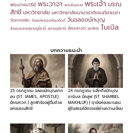
พระเจ้า
พระวาจา
มรณ
พระนางมารีย์
พระสังฆราช
สักขี
มหาวิทยาลัย
มหาวิทยาลัยนานาชาติเซนต์เทเรซา
วันฉลองนักบุญ
วัดคาทอลิก
วัดแม่พระองค์อุปถัมภ์
ไบเบิล
อัครสาวก
แม่พระ
สังฆมณฑลสุราษฎร์ธานี
สุราษฎร์ธานี
บทความแนะนำ
25 กรกฎาคม ฉลองนักบุญยาก
24 กรกฎาคม ระลึกถึงนักบุญ
อบ (ST. JAMES, APOSTLE)
ชาร์เบล มัคลูฟ (ST. SHARBEL
อัครสาวก | ลูกฟ้าร้องผู้ดื่มถ้วย
MAKHLŪF) | ฤาษีแห่งเลบานอน
แห่งมรณสักขี
ผู้รังสรรค์อัศจรรย์ผ่านความเงียบ