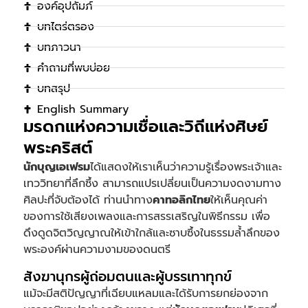
องค์อุปถัมภ์
บทไตร่ตรอง
บทภาวนา
คำถามที่พบบ่อย
บทสรุป
English Summary
มรดกแห่งความเชื่อและวิถีแห่งศิษย์
พระคริสต์
นักบุญเอเฟรม
ได้แสดงให้เราเห็นว่าความรู้เรื่องพระเจ้าและ
เทววิทยาที่ลึกซึ้ง สามารถแปรเปลี่ยนเป็นความงดงามทาง
ศิลปะที่จับต้องได้ ท่านนำทาง
คาทอลิกไทย
ให้เห็นคุณค่า
ของการใช้เสียงเพลงและการสรรเสริญในพิธีกรรม เพื่อ
ดึงดูดจิตวิญญาณให้เข้าใกล้และซาบซึ้งในธรรมล้ำลึกของ
พระองค์ผ่านความงามของดนตรี
สังฆานุกรผู้ถ่อมตนและผู้บรรเทาทุกข์
แม้จะมีสติปัญญาที่เฉียบแหลมและได้รับการยกย่องจาก