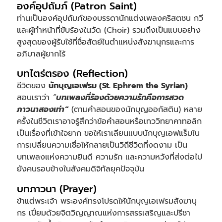
องค์อุปถัมภ์ (Patron Saint)
ท่านเป็นองค์อุปถัมภ์ของบรรดานักแต่งเพลงคริสตชน กวี
และผู้ทำหน้าที่ขับร้องในวัด (Choir) รวมถึงเป็นแบบอย่าง
สูงสุดของผู้รับใช้ที่ซื่อสัตย์ในตำแหน่งสังฆานุกรและการ
อภิบาลผู้ยากไร้
บทไตร่ตรอง (Reflection)
ชีวิตของ
นักบุญเอเฟรม (St. Ephrem the Syrian)
สอนเราว่า
“
บทเพลงที่ร้องด้วยความรักคือการสวด
ภาวนาสองเท่า”
(ตามคำสอนของนักบุญออกัสติน) หลาย
ครั้งในชีวิตเราอาจรู้สึกว่าข้อคำสอนหรือเทววิทยาคาทอลิก
เป็นเรื่องที่เข้าใจยาก ขอให้เราเลียนแบบนักบุญเอฟแร็มใน
การเปลี่ยนความเชื่อให้กลายเป็นวิถีชีวิตที่งดงาม เป็น
บทเพลงแห่งความยินดี ความรัก และความหวังที่ส่งต่อไป
ยังคนรอบข้างในสังคมดิจิทัลยุคปัจจุบัน
บทภาวนา (Prayer)
ข้าแต่พระเจ้า พระองค์ทรงโปรดให้นักบุญเอเฟรมสังฆานุ
กร เปี่ยมด้วยจิตวิญญาณแห่งการสรรเสริญและปรีชา