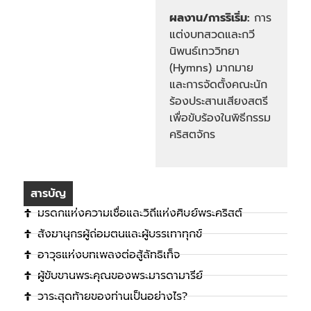
ผลงาน/การริเริ่ม:
การ
แต่งบทสวดและกวี
นิพนธ์เทววิทยา
(Hymns) มากมาย
และการจัดตั้งคณะนัก
ร้องประสานเสียงสตรี
เพื่อขับร้องในพิธีกรรม
คริสตจักร
สารบัญ
มรดกแห่งความเชื่อและวิถีแห่งศิษย์พระคริสต์
สังฆานุกรผู้ถ่อมตนและผู้บรรเทาทุกข์
อาวุธแห่งบทเพลงต่อสู้ลัทธิเท็จ
ผู้ขับขานพระคุณของพระมารดามารีย์
วาระสุดท้ายของท่านเป็นอย่างไร?